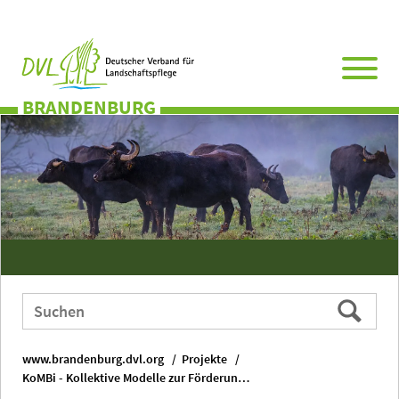
Direkt
Zum
Zum
Zur
zum
Hauptmenü
Seitenende
Website-
Seiteninhalt
Suche
BRANDENBURG
Webauftritt
Suchen
durchsuchen
nach:
www.brandenburg.dvl.org
Projekte
KoMBi - Kollektive Modelle zur Förderung der Biodiversität