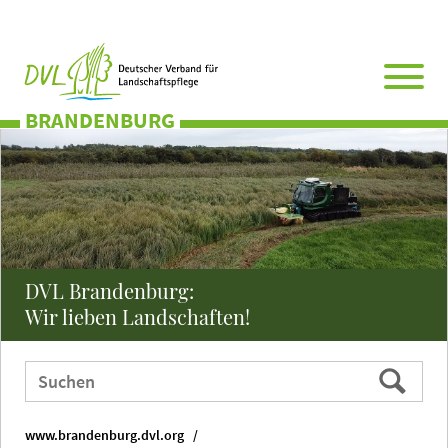
Direkt
Zum
Zum
Zur
zum
Hauptmenü
Seitenende
Website-
Seiteninhalt
Suche
BRANDENBURG
DVL Brandenburg:
Wir lieben Landschaften!
Webauftritt
Suchen
durchsuchen
nach:
www.brandenburg.dvl.org