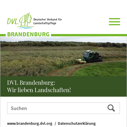
Direkt
Zum
Zum
Zur
zum
Hauptmenü
Seitenende
Website-
Seiteninhalt
Suche
BRANDENBURG
DVL Brandenburg:
Wir lieben Landschaften!
Webauftritt
Suchen
durchsuchen
nach:
www.brandenburg.dvl.org
Datenschutzerklärung